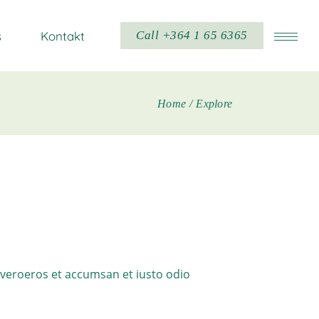
s
Kontakt
Call +364 1 65 6365
Home
Explore
t veroeros et accumsan et iusto odio