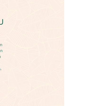
u
en
en
n
e
,