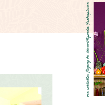
n
o
i
s
o
l
p
x
e
b
r
a
F
r
e
d
n
e
g
i
t
l
ä
w
r
e
b
ü
s
i
b
z
n
a
g
e
l
E
r
e
t
h
c
i
l
h
c
s
n
o
v