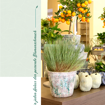
k
c
u
m
h
c
s
n
e
m
u
l
B
e
d
n
e
s
s
a
p
r
e
d
s
s
a
l
n
A
n
e
d
e
j
r