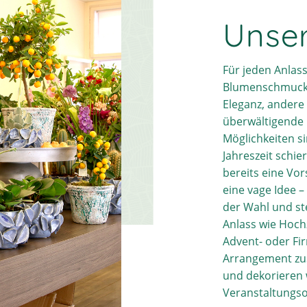
Unse
Für jeden Anlas
Blumenschmuck. 
Eleganz, andere
überwältigende 
Möglichkeiten si
Jahreszeit schie
bereits eine Vo
eine vage Idee –
der Wahl und st
Anlass wie Hochz
Advent- oder Fi
Arrangement z
und dekorieren 
Veranstaltungso